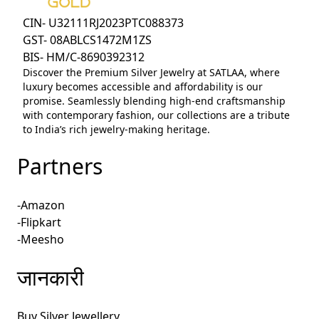
CIN- U32111RJ2023PTC088373
GST- 08ABLCS1472M1ZS
BIS- HM/C-8690392312
Discover the Premium Silver Jewelry at SATLAA, where
luxury becomes accessible and affordability is our
promise. Seamlessly blending high-end craftsmanship
with contemporary fashion, our collections are a tribute
to India’s rich jewelry-making heritage.
Partners
-Amazon
-Flipkart
-Meesho
जानकारी
Buy Silver Jewellery