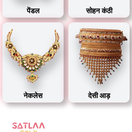
पेंडल
सोहन कंठी
नेकलेस
देसी आड़